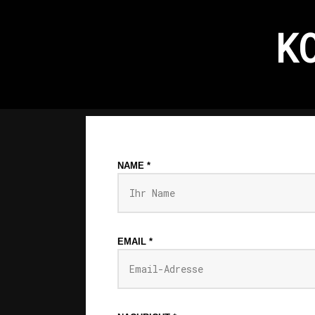
Zum
K
Inhalt
springen
NAME
*
EMAIL
*